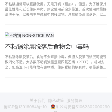
不粘锅通常可以直接使用，无需开锅（预热）。但是，为了确保其
最佳性能和延长使用寿命，建议使用前涂少量油。首次使用时最好
清洗干净，以去除生产过程中的残留物。注意避免高温烹饪，以防
损害不粘涂层。定期维护和正确清洁，可以使不粘锅更耐用。
不粘锅涂层脱落后食物会中毒吗
不粘锅涂层脱落后，食物不会直接中毒，但摄入脱落的涂层可能导
致消化不适。大多数不粘锅涂层是聚四氟乙烯（PTFE），相对安
全，但高温下可能释放有害物质。使用受损的锅具时，尽量避免高
温烹饪，并及时更换，以确保烹饪安全和食物健康。定期检查锅具
状况是保持安全的好习惯。
关于我们
隐私政策
服务协议
蜀ICP备13016084号-10
川公网安备51062302000290