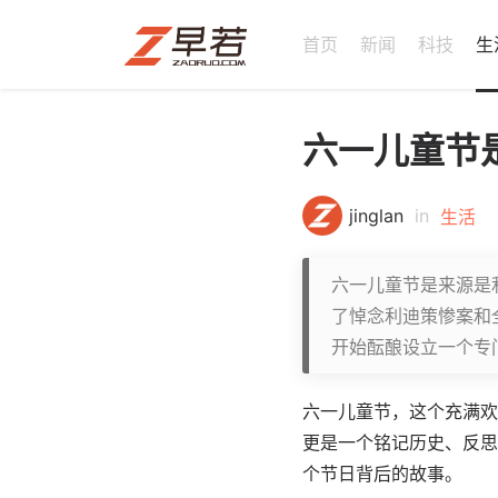
首页
新闻
科技
生
六一儿童节
jinglan
in
生活
六一儿童节是来源是
了悼念利迪策惨案和
开始酝酿设立一个专
六一儿童节，这个充满欢
更是一个铭记历史、反思
个节日背后的故事。