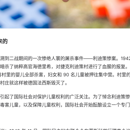
来的
到二战期间的一次惨绝人寰的屠杀事件——利迪策惨案。1942 年 
暗杀了纳粹高官海德里希，对捷克利迪策村进行了血腥的报复。他
并将村里的婴儿全部杀害，妇女和 90 名儿童被押往集中营。村
村庄就这样被德国法西斯毁灭了。
引起了国际社会对保护儿童权利的广泛关注。为了悼念利迪策惨
毒害儿童，以及保障儿童权利，国际社会开始酝酿设立一个专门