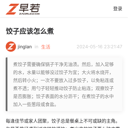
登录
饺子应该怎么煮
jinglan
in
2024-05-16 23:21:47
生活
煮饺子需要确保锅子干净无油渍。然后，加入足够
的水，水量以能够没过饺子为宜；大火将水烧开，
然后转小火；一次不要放入过多饺子，以免粘连或
煮不透；用勺子轻轻推动饺子防止粘连；观察饺子
是否膨胀；饺子表面的水分沥干；在煮饺子的水中
加入一些葱段或食盐。
每逢佳节或家人团聚，饺子总是餐桌上不可或缺的主角。