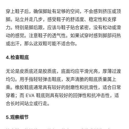
穿上鞋子后，确保脚趾有足够的空间，不会感到挤压或顶
脚。站立并走几步，感受鞋子的舒适度、稳定性和支撑
力。特别是脚后跟，应该与鞋子贴合紧密，没有松动或滑
动的感觉。注意鞋子的透气性。如果试穿时感到脚部闷热
或出汗，那么这双鞋可能不适合你。
4.检查鞋底
无论是皮质底还是胶质底，底面均应平滑光亮，厚薄过渡
均匀。用手指轻轻弹击鞋底，发声清脆的鞋底质量属上
乘。橡胶鞋底通常具有较好的耐磨性和抗滑性，适合日常
穿着；而 EVA 鞋底则具有较好的回弹性和抗冲击性，适
合长时间站立或行走。
5.观察细节