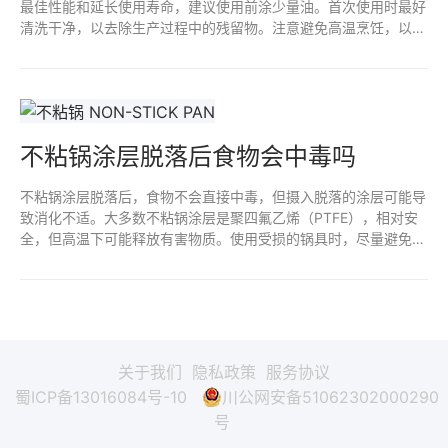
最佳性能和延长使用寿命，建议使用前涂少量油。首次使用时最好
清洗干净，以去除生产过程中的残留物。注意避免高温烹饪，以防
损害不粘涂层。定期维护和正确清洁，可以使不粘锅更耐用。
不粘锅涂层脱落后食物会中毒吗
不粘锅涂层脱落后，食物不会直接中毒，但摄入脱落的涂层可能导
致消化不适。大多数不粘锅涂层是聚四氟乙烯（PTFE），相对安
全，但高温下可能释放有害物质。使用受损的锅具时，尽量避免高
温烹饪，并及时更换，以确保烹饪安全和食物健康。定期检查锅具
状况是保持安全的好习惯。
关于我们
隐私政策
服务协议
蜀ICP备13016084号-10
川公网安备51062302000290
号