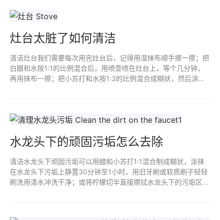
灶台太脏了如何清洁
清洁灶台我们需要每次用完灶台后，记得用湿抹布顺手擦一擦；把
白醋和水按1:1的比例混合后，用喷壶喷在灶台上，等个几分钟，
再用抹布一擦；把小苏打和水按1:3的比例混合成糊状，然后涂在
灶台上的油渍上；还可使用专业清洁剂，以及高温清洁法。
水龙头下的顽固污垢怎么去除
清洁水龙头下顽固污垢可以用醋和小苏打1:1混合制成糊状，涂抹
在水龙头下污垢上静置30分钟至1小时，用旧牙刷或软质刷子轻轻
刷洗用清水冲洗干净；或将柠檬切半直接擦拭水龙头下的污垢区域
再刷洗；使用针对水垢或石灰垢的清洁剂；牙膏也可以帮助去除污
渍。