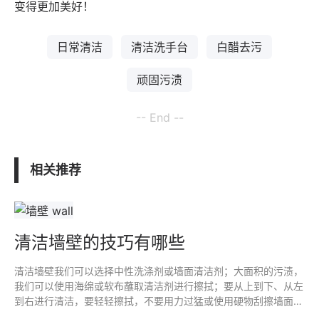
变得更加美好！
日常清洁
清洁洗手台
白醋去污
顽固污渍
-- End --
相关推荐
清洁墙壁的技巧有哪些
清洁墙壁我们可以选择中性洗涤剂或墙面清洁剂；大面积的污渍，
我们可以使用海绵或软布蘸取清洁剂进行擦拭；要从上到下、从左
到右进行清洁，要轻轻擦拭，不要用力过猛或使用硬物刮擦墙面；
可以使用橡皮擦或牙膏进行清洁。