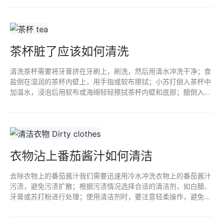
茶杯脏了应该如何清洗
清洗茶杯需要将牙膏挤在牙刷上，刷洗，然后用清水冲洗干净；食
盐倒在湿润的茶杯内壁上，用手指或软布擦拭；小苏打倒入茶杯中
加温水，浸泡后用软布或海绵轻轻擦拭茶杯内壁和底部；醋倒入茶
杯中加入清水浸泡后擦拭；柠檬切片放入杯中加热水浸泡、擦拭。
衣物沾上番茄酱汁如何清洁
去除衣物上的番茄酱汁我们需要迅速用冷水冲洗衣物上的番茄酱汁
污渍，避免污渍扩散；根据污渍情况选择合适的清洁剂，如白醋、
牙膏或苏打粉进行处理；使用清洁剂时，要注意轻柔操作，避免对
衣物造成损伤；处理完毕后，用清水冲洗干净衣物，并晾干。