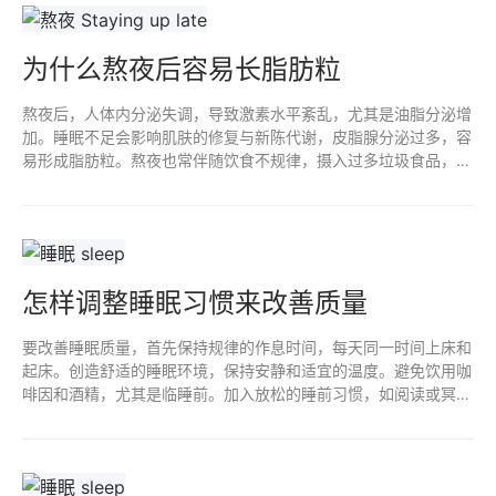
为什么熬夜后容易长脂肪粒
熬夜后，人体内分泌失调，导致激素水平紊乱，尤其是油脂分泌增
加。睡眠不足会影响肌肤的修复与新陈代谢，皮脂腺分泌过多，容
易形成脂肪粒。熬夜也常伴随饮食不规律，摄入过多垃圾食品，进
一步加重皮肤负担。保持规律作息和健康饮食至关重要。
怎样调整睡眠习惯来改善质量
要改善睡眠质量，首先保持规律的作息时间，每天同一时间上床和
起床。创造舒适的睡眠环境，保持安静和适宜的温度。避免饮用咖
啡因和酒精，尤其是临睡前。加入放松的睡前习惯，如阅读或冥
想，减轻压力。适度锻炼有助于提高睡眠质量，但要避免临睡前剧
烈运动。确保日间适当曝露于自然光也很重要。