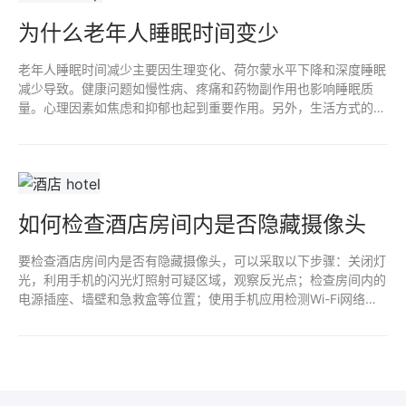
为什么老年人睡眠时间变少
老年人睡眠时间减少主要因生理变化、荷尔蒙水平下降和深度睡眠
减少导致。健康问题如慢性病、疼痛和药物副作用也影响睡眠质
量。心理因素如焦虑和抑郁也起到重要作用。另外，生活方式的改
变，比如昼夜节律失调和缺乏体力活动，均可能使老年人的睡眠模
式发生变化。
如何检查酒店房间内是否隐藏摄像头
要检查酒店房间内是否有隐藏摄像头，可以采取以下步骤：关闭灯
光，利用手机的闪光灯照射可疑区域，观察反光点；检查房间内的
电源插座、墙壁和急救盒等位置；使用手机应用检测Wi-Fi网络，
寻找陌生设备；最后，留意异常的电线或小孔，如有怀疑，尽量请
求更换房间。保持警惕，确保安全。