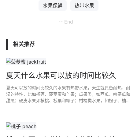
水果保鲜
热带水果
-- End --
相关推荐
夏天什么水果可以放的时间比较久
夏天可以放的时间比较久的水果有热带水果，天生就具备耐热、耐
湿的特性，比如榴莲、菠萝蜜和芒果；瓜果类，如西瓜、哈密瓜和
甜瓜；硬皮水果如核桃、板栗和椰子；柑橘类水果，如橙子、柚子
和柠檬；石榴与葡萄，石榴抗氧化物质，葡萄则能美容养颜、延缓
衰老。