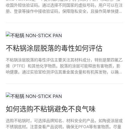
收国外短信验证码。通过选择不同国家的虚拟号码，用户可以在注
册、登录等操作中接收验证码，保障隐私安全，且操作简单快捷。
适合需要跨国注册或临时手机号验证的用户。
不粘锅涂层脱落的毒性如何评估
不粘锅涂层脱落的毒性评估主要关注其材料成分，特别是聚四氟乙
烯（PTFE）和其他化学物质。脱落的涂层可能释放有害物质，影
响健康。通过实验室检测评估其重金属含量和有机挥发物，以确定
是否存在潜在风险。定期监测和遵循安全使用规范，有助于减少接
触不粘涂层脱落物的风险。确保选择高质量、无毒的产品也是预防
措施之一。
如何选购不粘锅避免不良气味
选购不粘锅时，可选择品牌知名、材料安全的产品，如陶瓷涂层或
不锈钢底材。注意查看产品说明，确保无PFOA等有害物质。尽量