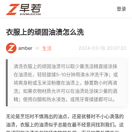
登录
衣服上的顽固油渍怎么洗
amber
in
2024-03-18 20:07:33
生活
清洗衣服上的顽固油渍可以取少量洗洁精直接涂抹
在油渍处，轻轻搓揉5-10分钟用清水冲洗干净；或
将爽身粉或玉米淀粉撒在油渍上，静置数小时再清
洗；如果衣物材质允许可以在油渍处涂抹少量的酒
精；使用白醋和热水浸泡，或用牙膏揉搓都可以。
无论是烹饪时不慎溅出的油点，还是就餐时不小心滴落的
油渍，衣服上的油渍似乎总能在最不经意间找到我们。这