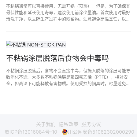
不粘锅通常可以直接使用，无需开锅（预热）。但是，为了确保其
最佳性能和延长使用寿命，建议使用前涂少量油。首次使用时最好
清洗干净，以去除生产过程中的残留物。注意避免高温烹饪，以防
损害不粘涂层。定期维护和正确清洁，可以使不粘锅更耐用。
不粘锅涂层脱落后食物会中毒吗
不粘锅涂层脱落后，食物不会直接中毒，但摄入脱落的涂层可能导
致消化不适。大多数不粘锅涂层是聚四氟乙烯（PTFE），相对安
全，但高温下可能释放有害物质。使用受损的锅具时，尽量避免高
温烹饪，并及时更换，以确保烹饪安全和食物健康。定期检查锅具
状况是保持安全的好习惯。
关于我们
隐私政策
服务协议
蜀ICP备13016084号-10
川公网安备51062302000290