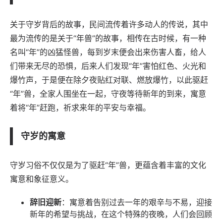
关于守岁背后的故事，民间流传着许多动人的传说，其中
最为流传的是关于“年兽”的故事，相传在古时候，有一种
名叫“年”的凶猛怪兽，每到岁末便会出来伤害人畜，给人
们带来无尽的恐惧，后来人们发现“年”害怕红色、火光和
爆竹声，于是便在除夕夜贴红对联、燃放爆竹，以此驱赶
“年”兽，全家人围坐在一起，守夜等待新年的到来，寓意
着将“年”赶跑，祈求来年的平安与幸福。
守岁的寓意
守岁习俗不仅仅是为了驱赶“年”兽，更蕴含着丰富的文化
寓意和象征意义。
辞旧迎新
：寓意着告别过去一年的艰辛与不易，迎接
新年的希望与挑战，在这个特殊的夜晚，人们会回顾