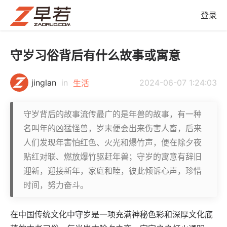
登录
守岁习俗背后有什么故事或寓意
jinglan
in
2024-06-07 1:24:03
生活
守岁背后的故事流传最广的是年兽的故事，有一种
名叫年的凶猛怪兽，岁末便会出来伤害人畜，后来
人们发现年害怕红色、火光和爆竹声，便在除夕夜
贴红对联、燃放爆竹驱赶年兽；守岁的寓意有辞旧
迎新，迎接新年，家庭和睦，彼此倾诉心声，珍惜
时间，努力奋斗。
在中国传统文化中守岁是一项充满神秘色彩和深厚文化底