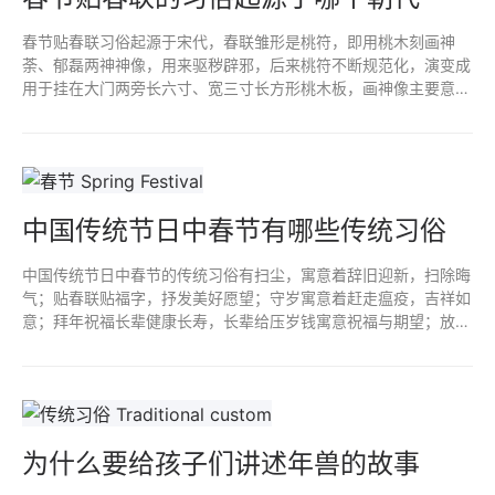
春节贴春联习俗起源于宋代，春联雏形是桃符，即用桃木刻画神
荼、郁磊两神神像，用来驱秽辟邪，后来桃符不断规范化，演变成
用于挂在大门两旁长六寸、宽三寸长方形桃木板，画神像主要意在
祛鬼和辟邪，那春词主要意在祈福和吉祥，几经演变就形成后来贴
春联习俗。
中国传统节日中春节有哪些传统习俗
中国传统节日中春节的传统习俗有扫尘，寓意着辞旧迎新，扫除晦
气；贴春联贴福字，抒发美好愿望；守岁寓意着赶走瘟疫，吉祥如
意；拜年祝福长辈健康长寿，长辈给压岁钱寓意祝福与期望；放鞭
炮烟花，寄托对美好生活向往；舞龙寓意着吉祥如意，舞狮寓意驱
邪避害。
为什么要给孩子们讲述年兽的故事