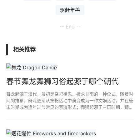
驱赶年兽
-- End --
相关推荐
春节舞龙舞狮习俗起源于哪个朝代
舞龙起源于汉代，最初是祭祀祖先、祈求甘雨的一种仪式，随着时
间的推移，舞龙逐渐从祭祀活动中演变成为一种文娱活动，并在唐
宋时期成为逢年过节常见的表演形式；舞狮起源于三国时期，狮子
是文殊菩萨坐骑，佛教传入中国，舞狮子活动也在三国时期开始流
行起来。