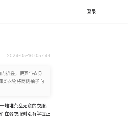
登录
2024-05-16 0:57:49
向内折叠，使其与衣身
裤类衣物将两侧袖子向
一堆堆杂乱无章的衣服，
们在叠衣服时没有掌握正