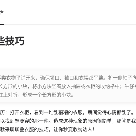
活
些技巧
衫类衣物平铺开来，确保领口、袖口和衣摆都平整。将一侧袖子
长方形的小块，将小方块竖着放入抽屉或衣柜的收纳格中；牛仔
往上对折，形成一个长方形的小块。
历：打开衣柜，看到一堆乱糟糟的衣服，瞬间觉得心情都乱了。
以找到想要穿的那一件。造成这种现象的原因很简单，那就是我
就来聊聊叠衣服的技巧，让你秒变收纳达人！