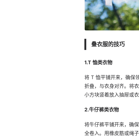
叠衣服的技巧
1.T 恤类衣物
将 T 恤平铺开来，确
折叠，与衣身对齐。将衣
小方块竖着放入抽屉或衣
2.牛仔裤类衣物
将牛仔裤平铺开来，确保
全卷入。用橡皮筋或绳子