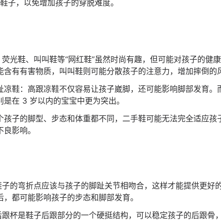
鞋子，以免增加孩子的穿脱难度。
”：荧光鞋、叫叫鞋等“网红鞋”虽然时尚有趣，但可能对孩子的健
能含有有害物质，叫叫鞋则可能分散孩子的注意力，增加摔倒的
趾凉鞋：高跟凉鞋不仅容易让孩子崴脚，还可能影响脚部发育。
是在 3 岁以内的宝宝中更为突出。
个孩子的脚型、步态和体重都不同，二手鞋可能无法完全适应孩
不良影响。
：鞋子的弯折点应该与孩子的脚趾关节相吻合，这样才能提供更好
后，都可能影响孩子的步态和脚部发育。
：后跟杯是鞋子后跟部分的一个硬挺结构，可以稳定孩子的后跟骨