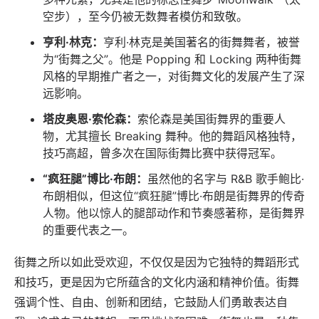
空步），至今仍被无数舞者模仿和致敬。
亨利·林克：
亨利·林克是美国著名的街舞舞者，被誉
为“街舞之父”。他是 Popping 和 Locking 两种街舞
风格的早期推广者之一，对街舞文化的发展产生了深
远影响。
塔皮奥恩·索伦森：
索伦森是美国街舞界的重要人
物，尤其擅长 Breaking 舞种。他的舞蹈风格独特，
技巧高超，曾多次在国际街舞比赛中获得冠军。
“疯狂腿”博比·布朗：
虽然他的名字与 R&B 歌手鲍比·
布朗相似，但这位“疯狂腿”博比·布朗是街舞界的传奇
人物。他以惊人的腿部动作和节奏感著称，是街舞界
的重要代表之一。
街舞之所以如此受欢迎，不仅仅是因为它独特的舞蹈形式
和技巧，更是因为它所蕴含的文化内涵和精神价值。街舞
强调个性、自由、创新和团结，它鼓励人们勇敢表达自