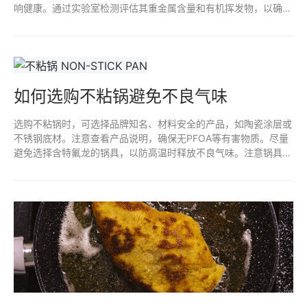
响健康。通过实验室检测评估其重金属含量和有机挥发物，以确定
是否存在潜在风险。定期监测和遵循安全使用规范，有助于减少接
触不粘涂层脱落物的风险。确保选择高质量、无毒的产品也是预防
措施之一。
如何选购不粘锅避免不良气味
选购不粘锅时，可选择品牌知名、材料安全的产品，如陶瓷涂层或
不锈钢底材。注意查看产品说明，确保无PFOA等有害物质。尽量
避免选择含特氟龙的锅具，以防高温时释放不良气味。注意锅具的
使用和清洗方式，避免金属器具划伤锅面，以延长不粘效果和减少
异味。