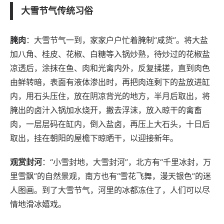
大雪节气传统习俗
腌肉
：大雪节气一到，家家户户忙着腌制“咸货”。将大盐
加八角、桂皮、花椒、白糖等入锅炒熟，待炒过的花椒盐
凉透后，涂抹在鱼、肉和光禽内外，反复揉搓，直到肉色
由鲜转暗，表面有液体渗出时，再把肉连剩下的盐放进缸
内，用石头压住，放在阴凉背光的地方，半月后取出，将
腌出的卤汁入锅加水烧开，撇去浮沫，放入晾干的禽畜
肉，一层层码在缸内，倒入盐卤，再压上大石头，十日后
取出，挂在朝阳的屋檐下晾晒干，以迎接新年。
观赏封河
：“小雪封地，大雪封河”，北方有“千里冰封，万
里雪飘”的自然景观，南方也有“雪花飞舞，漫天银色”的迷
人图画。到了大雪节气，河里的冰都冻住了，人们可以尽
情地滑冰嬉戏。