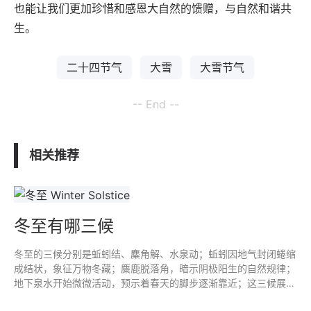
也能让我们更加珍惜和感恩大自然的馈赠，与自然和谐共
生。
二十四节气
大雪
大雪节气
-- End --
相关推荐
冬至有哪三候
冬至的三候分别是蚯蚓结、麋角解、水泉动；蚯蚓因地气封闭蜷缩
成结状，象征万物冬藏；麋鹿脱落角，暗示阴极阳生的自然规律；
地下泉水开始微微活动，预示着春天的脚步逐渐靠近；这三候展现
了冬至节气中自然界的变化与生命的韧性。