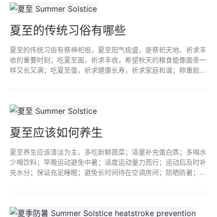
夏至的传统习俗有哪些
夏至的传统习俗有祭神祀祖，夏至阳气极盛，是祭祀天地、祈求丰
收的重要时刻；吃夏至面，祈求丰收，希望秋天的粮食能像面条一
样又长又满；吃夏至蛋，祈求健康长寿，祈求家庭和谐；称重脸肥
瘦，蕴含古人对身体健康的关注和重视；消夏避伏，找到清凉，增
进感情。
夏至应该如何养生
夏至养生应该清淡为主，多吃新鲜蔬菜；适量补充蛋白质；多喝水
少喝饮料；早晚运动避免中暑；适度运动量力而行；运动后及时补
充水分；保证充足睡眠；避免长时间待在空调房间；防晒防暑；保
持心情愉悦；适当进行心理调适；培养兴趣爱好，如绘画、书法、
园艺等。