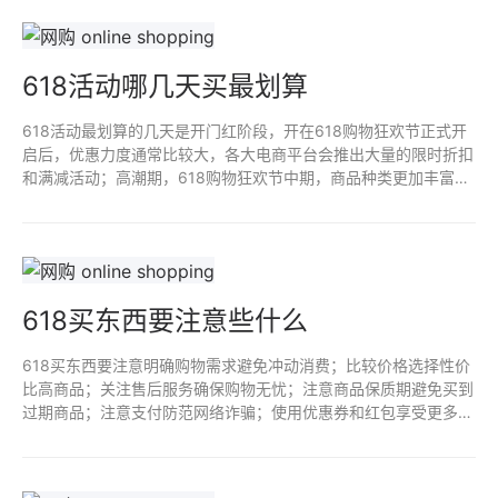
618活动哪几天买最划算
618活动最划算的几天是开门红阶段，开在618购物狂欢节正式开
启后，优惠力度通常比较大，各大电商平台会推出大量的限时折扣
和满减活动；高潮期，618购物狂欢节中期，商品种类更加丰富；
返场期，尾声阶段，优惠力度小但有部分商品清仓处理、二次降
价。
618买东西要注意些什么
618买东西要注意明确购物需求避免冲动消费；比较价格选择性价
比高商品；关注售后服务确保购物无忧；注意商品保质期避免买到
过期商品；注意支付防范网络诈骗；使用优惠券和红包享受更多优
惠；关注物流确保商品送达；理性看待限时抢购和限量发售等营销
手段。