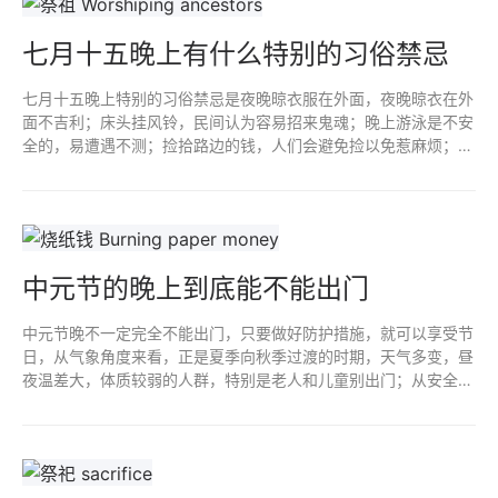
七月十五晚上有什么特别的习俗禁忌
七月十五晚上特别的习俗禁忌是夜晚晾衣服在外面，夜晚晾衣在外
面不吉利；床头挂风铃，民间认为容易招来鬼魂；晚上游泳是不安
全的，易遭遇不测；捡拾路边的钱，人们会避免捡以免惹麻烦；乱
拍他人肩头熄掉对方身上的火让鬼魂有机可乘；夜晚对镜梳头招鬼
魂注意。
中元节的晚上到底能不能出门
中元节晚不一定完全不能出门，只要做好防护措施，就可以享受节
日，从气象角度来看，正是夏季向秋季过渡的时期，天气多变，昼
夜温差大，体质较弱的人群，特别是老人和儿童别出门；从安全角
度来看，中元节晚上确实存在一些潜在的安全隐患，引发火灾或造
成拥堵。