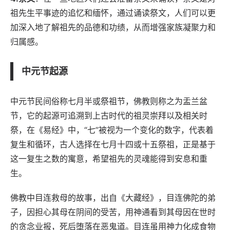
祖先生平事迹的追忆和缅怀，通过诵读祭文，人们可以更
加深入地了解祖先的品德和功绩，从而增强家族凝聚力和
归属感。
中元节起源
中元节民间俗称七月半或祭祖节，佛教则称之为盂兰盆
节，它的起源可追溯到上古时代的祖灵崇拜以及相关时
祭，在《易经》中，“七”被视为一个变化的数字，代表着
复生和循环，古人选择在七月十四或十五祭祖，正是基于
这一复生之数的寓意，希望祖先的灵魂能得到安息和重
生。
佛教中目连救母的故事，出自《大藏经》，目连佛陀的弟
子，因担心其母在阴间的受苦，用神通看到其母因在世时
的贪念业报，死后堕落在恶鬼道。目连虽用神力化成食物