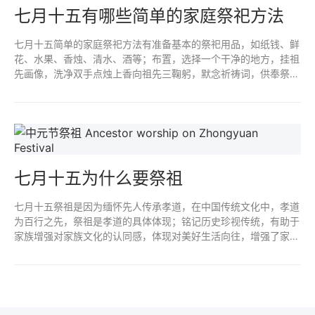
七月十五有哪些简单的家庭祭祀方法
七月十五简单的家庭祭祀方法有准备基本的祭祀用品，如纸钱、鲜
花、水果、香烛、清水、酒等；布置，选择一个干净的地方，挂祖
先画像，洗净双手点烛上香向祖先三鞠躬，默念祈祷词，供奉祭
品，将鲜花、水果等祭品摆放在祭坛上，向祖先敬献清水和酒，焚
烧纸钱。
七月十五为什么要祭祖
七月十五祭祖是因为缅怀先人传承孝道，在中国传统文化中，孝道
为百行之先，祭祖是孝道的具体体现；铭记历史珍视传统，有助于
家族增强对家族文化的认同感，体现对美好生活向往，增强了家族
之间的凝聚力；融合多元文化展现民族精神，展现了中华民族的精
神面貌。