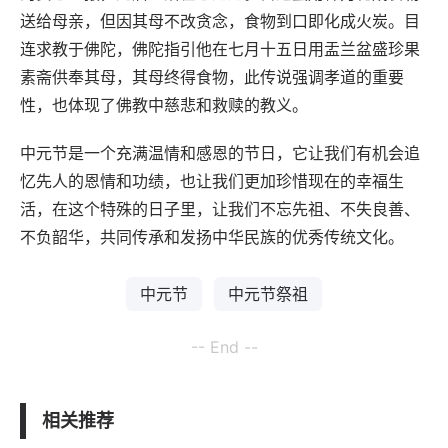
送给母亲，但因其母不改贪念，食物到口即化成火炭。目
连求教于佛陀，佛陀指引他在七月十五日用盂兰盆盛珍果
素斋供奉其母，其母终得食物，此传说强调孝道的重要
性，也体现了佛教中慈悲和救赎的教义。
中元节是一个充满温情和感恩的节日，它让我们有机会追
忆先人的恩情和功绩，也让我们更加珍惜现在的幸福生
活，在这个特殊的日子里，让我们不忘先祖、不失良善、
不负韶华，共同传承和发扬中华民族的优秀传统文化。
中元节
中元节祭祖
-- End --
相关推荐