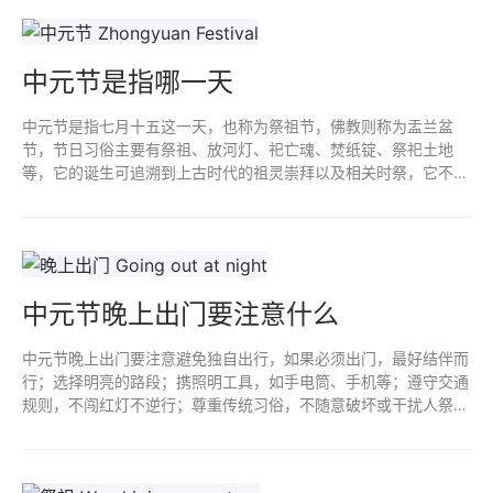
中元节是指哪一天
中元节是指七月十五这一天，也称为祭祖节，佛教则称为盂兰盆
节，节日习俗主要有祭祖、放河灯、祀亡魂、焚纸锭、祭祀土地
等，它的诞生可追溯到上古时代的祖灵崇拜以及相关时祭，它不仅
是人们表达对祖先思念之情的一种方式，更是传承和弘扬孝道文化
的重要载体。
中元节晚上出门要注意什么
中元节晚上出门要注意避免独自出行，如果必须出门，最好结伴而
行；选择明亮的路段；携照明工具，如手电筒、手机等；遵守交通
规则，不闯红灯不逆行；尊重传统习俗，不随意破坏或干扰人祭
祀；保持冷静和警惕，不要轻信陌生人的话，不要随意接陌生人食
物或饮料。