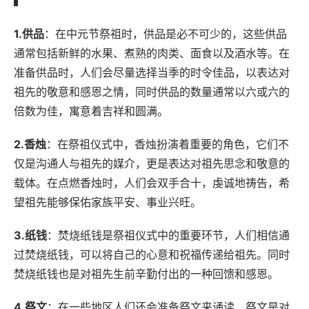
1.供品
：在中元节祭祖时，供品是必不可少的，这些供品
通常包括新鲜的水果、煮熟的肉类、面食以及酒水等。在
准备供品时，人们会尽量选择当季的时令佳品，以表达对
祖先的敬意和感恩之情，同时供品的数量通常以六或六的
倍数为佳，寓意着吉祥和圆满。
2.香烛
：在祭祖仪式中，香烛扮演着重要的角色，它们不
仅是沟通人与祖先的媒介，更是表达对祖先思念和敬意的
载体。在点燃香烛时，人们会双手合十，虔诚地祷告，希
望祖先能够保佑家族平安、事业兴旺。
3.纸钱
：焚烧纸钱是祭祖仪式中的重要环节，人们相信通
过焚烧纸钱，可以将自己的心意和祝福传递给祖先。同时
焚烧纸钱也是对祖先生前辛勤付出的一种回馈和感恩。
4.祭文
：在一些地区人们还会准备祭文来诵读，祭文是对