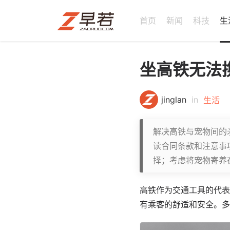
首页
新闻
科技
生
坐高铁无法
jinglan
in
生活
解决高铁与宠物间的
读合同条款和注意事
择；考虑将宠物寄养
高铁作为交通工具的代表
有乘客的舒适和安全。多