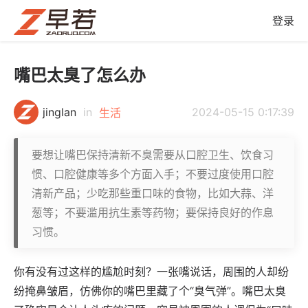
登录
嘴巴太臭了怎么办
jinglan
in
2024-05-15 0:17:39
生活
要想让嘴巴保持清新不臭需要从口腔卫生、饮食习
惯、口腔健康等多个方面入手；不要过度使用口腔
清新产品；少吃那些重口味的食物，比如大蒜、洋
葱等；不要滥用抗生素等药物；要保持良好的作息
习惯。
你有没有过这样的尴尬时刻？一张嘴说话，周围的人却纷
纷掩鼻皱眉，仿佛你的嘴巴里藏了个“臭气弹”。嘴巴太臭