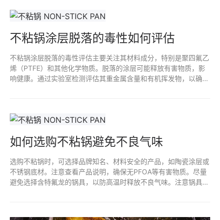
不粘锅涂层脱落的毒性如何评估
不粘锅涂层脱落的毒性评估主要关注其材料成分，特别是聚四氟乙
烯（PTFE）和其他化学物质。脱落的涂层可能释放有害物质，影
响健康。通过实验室检测评估其重金属含量和有机挥发物，以确定
是否存在潜在风险。定期监测和遵循安全使用规范，有助于减少接
触不粘涂层脱落物的风险。确保选择高质量、无毒的产品也是预防
措施之一。
如何选购不粘锅避免不良气味
选购不粘锅时，可选择品牌知名、材料安全的产品，如陶瓷涂层或
不锈钢底材。注意查看产品说明，确保无PFOA等有害物质。尽量
避免选择含特氟龙的锅具，以防高温时释放不良气味。注意锅具的
使用和清洗方式，避免金属器具划伤锅面，以延长不粘效果和减少
异味。