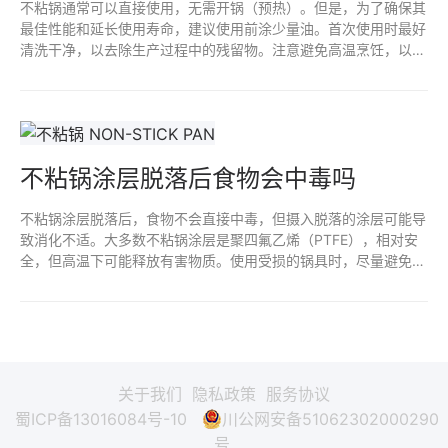
不粘锅通常可以直接使用，无需开锅（预热）。但是，为了确保其
最佳性能和延长使用寿命，建议使用前涂少量油。首次使用时最好
清洗干净，以去除生产过程中的残留物。注意避免高温烹饪，以防
损害不粘涂层。定期维护和正确清洁，可以使不粘锅更耐用。
不粘锅涂层脱落后食物会中毒吗
不粘锅涂层脱落后，食物不会直接中毒，但摄入脱落的涂层可能导
致消化不适。大多数不粘锅涂层是聚四氟乙烯（PTFE），相对安
全，但高温下可能释放有害物质。使用受损的锅具时，尽量避免高
温烹饪，并及时更换，以确保烹饪安全和食物健康。定期检查锅具
状况是保持安全的好习惯。
关于我们
隐私政策
服务协议
蜀ICP备13016084号-10
川公网安备51062302000290
号