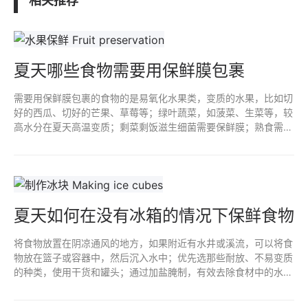
相关推荐
夏天哪些食物需要用保鲜膜包裹
需要用保鲜膜包裹的食物的是易氧化水果类，变质的水果，比如切
好的西瓜、切好的芒果、草莓等；绿叶蔬菜，如菠菜、生菜等，较
高水分在夏天高温变质；剩菜剩饭滋生细菌需要保鲜膜；熟食需要
用保鲜膜；烘焙食品，面包、蛋糕等；其他易变质食品，如奶粉、
坚果等。
夏天如何在没有冰箱的情况下保鲜食物
将食物放置在阴凉通风的地方，如果附近有水井或溪流，可以将食
物放在篮子或容器中，然后沉入水中；优先选那些耐放、不易变质
的种类，使用干货和罐头；通过加盐腌制，有效去除食材中的水
分，将食材浸泡在醋中，将食材浸泡在食用油中；制作冰块来降低
食物温度。