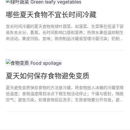
哪些夏天食物不宜长时间冷藏
宜长时间冷藏的夏天食物有绿叶蔬菜，如菠菜、生菜等在低温下容
易失去水分，萎蔫，长时间影响口感和营养；热带水果低温抑制生
命活动，果皮凹陷、变味；熟肉制品冷藏易受嗜冷菌污染；奶制品
中的蛋白质和脂肪低温导致口感变差；冷饮导致肥胖，影响消化系
统健康。
夏天如何保存食物避免变质
夏天避免变质保存食物的方法是冷藏，将食物放入冰箱的冷藏室降
低温度；食物温度降到冰点下微生物活动停止；干燥与密封，隔绝
空气；避免污染，处理食物前后洗手；生熟食物要分开存放，避免
交叉污染；食物容器要定期清洗消毒；科学烹饪，处理食物前后要
勤洗手。