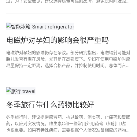
过，为了安全起见，建议选择质量可靠的品牌，避免长时间近距离
接触，也要确保良好通风，并遵循基本的厨房安全操作。整体而
言，适度使用电磁炉是可行的。
电磁炉对孕妇的影响会很严重吗
电磁炉对孕妇的影响仍存在争议。部分研究指出，电磁辐射可能对
胎儿发育有潜在风险，尤其是在高强度下。孕妇在使用电磁炉时应
尽量保持一定距离，选择合格产品，并控制使用时间。总体而言，
科学界尚未得出明确结论，建议孕妇在使用时谨慎对待，并咨询专
业医生。
冬季旅行带什么药物比较好
冬季旅行时，建议携带感冒药、抗过敏药、消炎药、止痛药和胃肠
药，以应对突发情况。维生素C和一些常用外用药膏（如创口贴）
也很重要。如果有特殊疾病，需要根据个人情况准备相应的药物。
最好提前咨询医生，确保旅行期间身体健康，快乐出行。