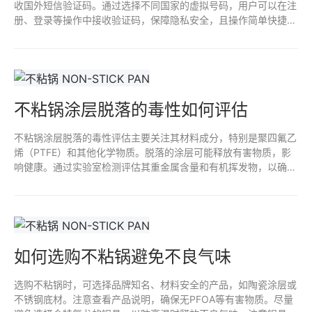
收国外短信验证码。通过选择不同国家的虚拟号码，用户可以在注
册、登录等操作中接收验证码，保障隐私安全，且操作简单快捷。
适合需要跨国注册或临时手机号验证的用户。
不粘锅涂层脱落的毒性如何评估
不粘锅涂层脱落的毒性评估主要关注其材料成分，特别是聚四氟乙
烯（PTFE）和其他化学物质。脱落的涂层可能释放有害物质，影
响健康。通过实验室检测评估其重金属含量和有机挥发物，以确定
是否存在潜在风险。定期监测和遵循安全使用规范，有助于减少接
触不粘涂层脱落物的风险。确保选择高质量、无毒的产品也是预防
措施之一。
如何选购不粘锅避免不良气味
选购不粘锅时，可选择品牌知名、材料安全的产品，如陶瓷涂层或
不锈钢底材。注意查看产品说明，确保无PFOA等有害物质。尽量