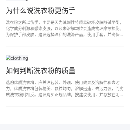
为什么说洗衣粉更伤手
洗衣粉之所以伤手，主要是因为其碱性特质易破坏皮肤酸碱平衡，
化学成分刺激和感染皮肤，以及未溶解颗粒会造成物理摩擦损伤。
为保护手部皮肤，建议选择温和的洗涤产品，使用手套，并确保洗
衣粉完全溶解。关爱双手，从选用合适产品和采取保护措施开始。
如何判断洗衣粉的质量
选购优质洗衣粉，应关注包装、外观、使用效果及溶解性和去污
力。优质洗衣粉包装精美、颗粒均匀，溶解迅速，去污力强，而劣
质洗衣粉则相反。建议购买正规品牌，按建议使用，并存放在阴凉
干燥处。选购时需细心辨别，以确保衣物清洁，保护皮肤健康。