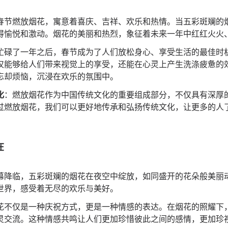
春节燃放烟花，寓意着喜庆、吉祥、欢乐和热情。当五彩斑斓的
得愉悦和激动。烟花的美丽和热烈，象征着未来一年中红红火火
忙碌了一年之后，春节成为了人们放松身心、享受生活的最佳时
仅能够给人们带来视觉上的享受，还能在心灵上产生洗涤疲惫的
忘却烦恼，沉浸在欢乐的氛围中。
化
：燃放烟花作为中国传统文化的重要组成部分，不仅具有深厚
过燃放烟花，我们可以更好地传承和弘扬传统文化，让更多的人
在
幕降临，五彩斑斓的烟花在夜空中绽放，如同盛开的花朵般美丽
世界，感受着无尽的欢乐与美好。
花不仅是一种庆祝方式，更是一种情感的表达。在烟花的照耀下
灵交流。这种情感共鸣让人们更加珍惜彼此之间的感情，更加珍