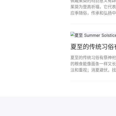
佩戴茱萸的特别意义有辟
茱萸为登高祈福，它代表
应季随俗，传承和弘扬中
夏至的传统习俗
夏至的传统习俗有祭神祀
的粮食能像面条一样又长
注和重视；消夏避伏，找