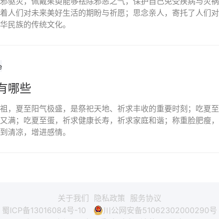
邪驱灾，佩戴茱萸能够祛除邪恶之气，保护自己免受疾病与灾祸
着人们对未来美好生活的期盼与祈愿；思念亲人，寄托了人们对
华民族的传统文化。
有哪些
祖，夏至阳气极盛，是祭祀天地、祈求丰收的重要时刻；吃夏至
又满；吃夏至蛋，祈求健康长寿，祈求家庭和谐；称重脸肥瘦，
到清凉，增进感情。
关于我们
隐私政策
服务协议
蜀ICP备13016084号-10
川公网安备51062302000290号