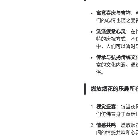
寓意喜庆与吉祥
：
们的心情也随之变
洗涤疲惫心灵
：在
特的庆祝方式，不
中，人们可以暂时
传承与弘扬传统文
富的文化内涵。通
俗。
燃放烟花的乐趣所
视觉盛宴
：每当夜
们仿佛置身于童话
情感共鸣
：燃放烟
间的情感共鸣和心