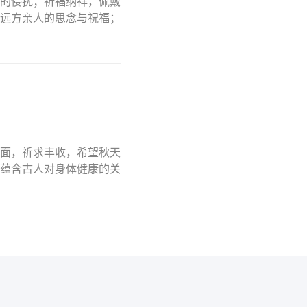
的侵扰；祈福纳祥，佩戴
远方亲人的思念与祝福；
面，祈求丰收，希望秋天
蕴含古人对身体健康的关