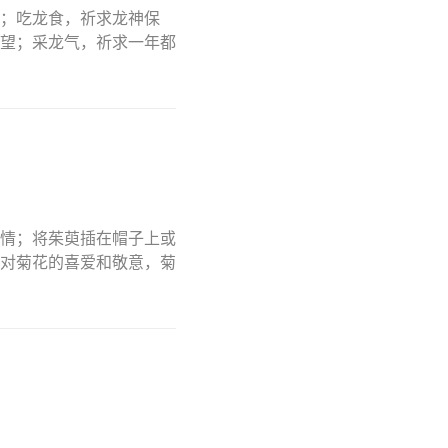
；吃龙食，祈求龙神保
望；采龙气，祈求一年都
情；将茱萸插在帽子上或
对菊花的喜爱和敬意，菊