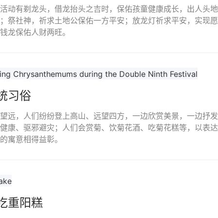
活动有剃龙头，借龙抬头之吉时，保佑孩童健康成长，出人头地
；祭社神，祈求土地公保佑一方平安；放龙灯祈求平安，实现愿
钱龙保佑人财两旺。
统习俗
望远，人们纷纷登上高山、远望四方，一边欣赏美景，一边抒发
健康、驱邪避灾；人们会赏菊、饮菊花酒、吃菊花糕等，以表达
的寓意相得益彰。
吃重阳糕