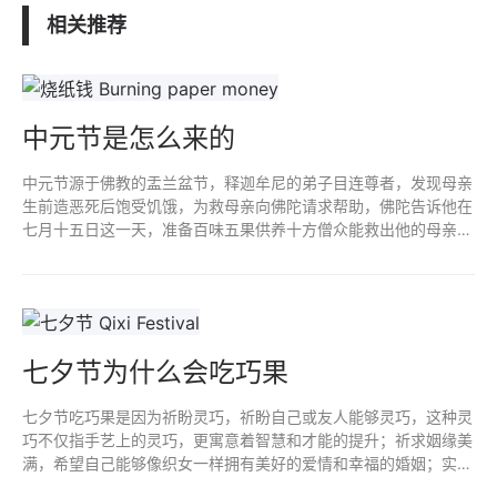
相关推荐
中元节是怎么来的
中元节源于佛教的盂兰盆节，释迦牟尼的弟子目连尊者，发现母亲
生前造恶死后饱受饥饿，为救母亲向佛陀请求帮助，佛陀告诉他在
七月十五日这一天，准备百味五果供养十方僧众能救出他的母亲，
尊者奉行使母亲脱困，佛教徒以此日为盂兰盆节，也就是如今的中
元节。
七夕节为什么会吃巧果
七夕节吃巧果是因为祈盼灵巧，祈盼自己或友人能够灵巧，这种灵
巧不仅指手艺上的灵巧，更寓意着智慧和才能的提升；祈求姻缘美
满，希望自己能够像织女一样拥有美好的爱情和幸福的婚姻；实现
心愿，巧和桥谐音，对美好生活的寄托和期盼；更好了解和传承传