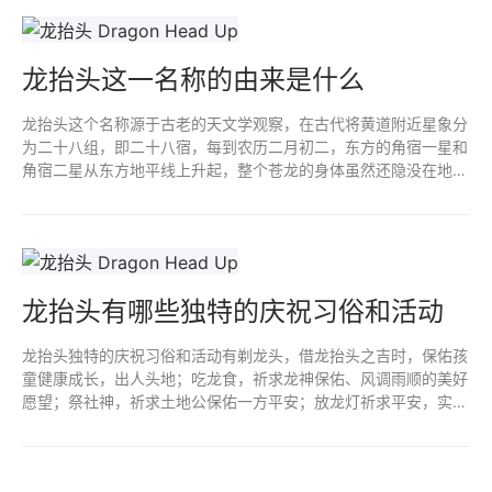
龙抬头这一名称的由来是什么
龙抬头这个名称源于古老的天文学观察，在古代将黄道附近星象分
为二十八组，即二十八宿，每到农历二月初二，东方的角宿一星和
角宿二星从东方地平线上升起，整个苍龙的身体虽然还隐没在地平
线以下，角宿升起象征着龙已经开始抬头，因此人们将这一天称为
龙抬头。
龙抬头有哪些独特的庆祝习俗和活动
龙抬头独特的庆祝习俗和活动有剃龙头，借龙抬头之吉时，保佑孩
童健康成长，出人头地；吃龙食，祈求龙神保佑、风调雨顺的美好
愿望；祭社神，祈求土地公保佑一方平安；放龙灯祈求平安，实现
愿望；采龙气，祈求一年都有精神头、生龙活虎；引钱龙保佑人财
两旺。