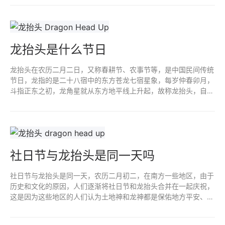
统文化。
龙抬头是什么节日
龙抬头在农历二月二日，又称春耕节、农事节等，是中国民间传统
节日，龙指的是二十八宿中的东方苍龙七宿星象，每岁仲春卯月，
斗指正东之初，龙角星就从东方地平线上升起，故称龙抬头，自古
以来人们亦将龙抬头日作为一个祈求风调雨顺、驱邪攘灾、纳祥转
运日子。
社日节与龙抬头是同一天吗
社日节与龙抬头是同一天，农历二月初二，在南方一些地区，由于
历史和文化的原因，人们逐渐将社日节和龙抬头合并在一起庆祝，
这是因为这些地区的人们认为土地神和龙神都是保佑地方平安、五
谷丰登的神灵，合并在一起祭祀，表达对两位神灵敬意，祈求双重
的保佑。