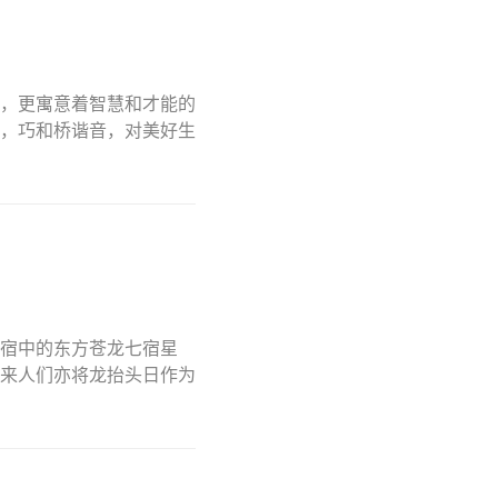
，更寓意着智慧和才能的
，巧和桥谐音，对美好生
宿中的东方苍龙七宿星
来人们亦将龙抬头日作为