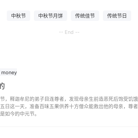
中秋节
中秋节月饼
传统佳节
传统节日
-- End --
的
节，释迦牟尼的弟子目连尊者，发现母亲生前造恶死后饱受饥饿
五日这一天，准备百味五果供养十方僧众能救出他的母亲，尊者
是如今的中元节。