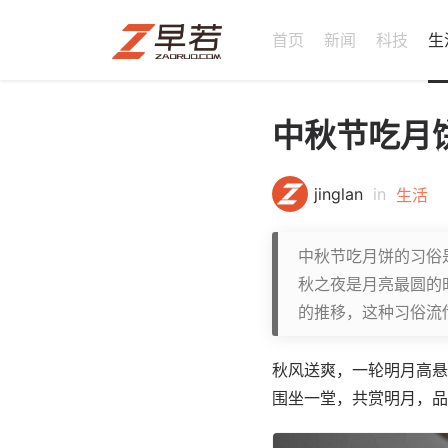
首页
新闻
科技
生
中秋节吃月
jinglan
in
生活
中秋节吃月饼的习俗
秋之夜是月亮最圆的
的推移，这种习俗流
秋风送爽，一轮明月高悬
围坐一堂，共赏明月，品