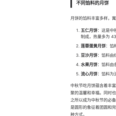
不同馅料的月饼
月饼的馅料丰富多样，寓
五仁月饼
：这是中
制成，热量多为 430
莲蓉蛋黄月饼
：馅料
豆沙月饼
：馅料由红
水果月饼
：馅料由
流心月饼
：馅料为
中秋节吃月饼蕴含着丰富
聚的温馨和幸福。同时也
之所以成为中秋节的必备
是圆形的象征着团圆和完
种方式。