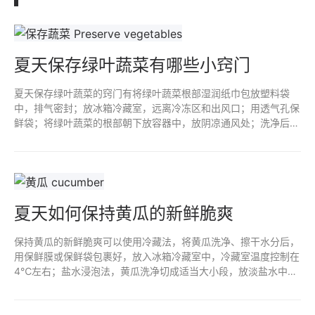
夏天保存绿叶蔬菜有哪些小窍门
夏天保存绿叶蔬菜的窍门有将绿叶蔬菜根部湿润纸巾包放塑料袋
中，排气密封；放冰箱冷藏室，远离冷冻区和出风口；用透气孔保
鲜袋；将绿叶蔬菜的根部朝下放容器中，放阴凉通风处；洗净后厨
房纸巾擦干喷洒淡盐水；在阳台或室内光线较好的地方放置通风口
的保鲜盒。
夏天如何保持黄瓜的新鲜脆爽
保持黄瓜的新鲜脆爽可以使用冷藏法，将黄瓜洗净、擦干水分后，
用保鲜膜或保鲜袋包裹好，放入冰箱冷藏室中，冷藏室温度控制在
4℃左右；盐水浸泡法，黄瓜洗净切成适当大小段，放淡盐水中浸
泡约10分钟；纸巾包裹法，黄瓜洗净擦干，纸巾包裹住黄瓜的切口
部分。