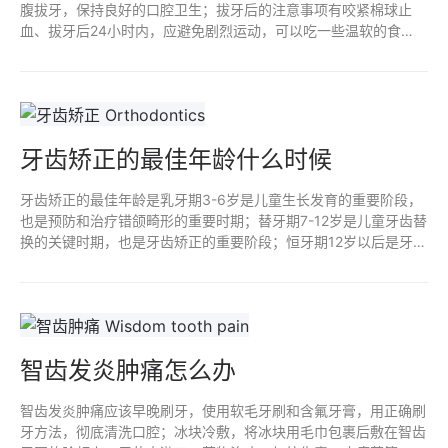
腹拔牙，保持良好的口腔卫生；拔牙后的注意事项有咬紧棉球止
血、拔牙后24小时内，应避免剧烈运动，可以吃一些温软的食
物，如粥、面条等，避免吃过热、过硬、刺激性的食物，温水漱口
等。
牙齿矫正的最佳年龄什么时候
牙齿矫正的最佳年龄是乳牙期3-6岁是儿童生长发育的重要阶段，
也是预防和治疗错颌畸形的重要时期；替牙期7-12岁是儿童牙齿替
换的关键时期，也是牙齿矫正的重要阶段；恒牙期12岁以后是牙齿
矫正的最后一个关键时期。
智齿发炎肿痛怎么办
智齿发炎肿痛应该早晚刷牙，使用软毛牙刷和含氟牙膏，用正确刷
牙方法，彻底清洗口腔；冰块冷敷，将冰块用毛巾包裹后敷在智齿