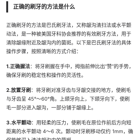
正确的刷牙的方法是什么
正确刷牙的方法是巴氏刷牙法，又称龈沟清扫法或水平颤
动法，是一种被美国牙科协会推荐的有效刷牙方法，用于
清除龈缘附近及龈沟内的菌斑。以下是巴氏刷牙法的具体
操作步骤，按照清晰的方式介绍：
1.正确握法
：将牙刷握在手中，拇指前伸比出“赞”的手势，
确保牙刷的稳定性和操作的灵活性。
2.放置牙刷
：将牙刷对准牙齿与牙龈交接的地方，使刷毛
与牙齿呈 45°～60°角。上颌牙向上，下颌牙向下，使刷
毛一部分进入龈沟，一部分铺于龈缘上。
3.水平颤动
：用轻柔的压力，使刷毛在原位作前后方向短
距离的水平颤动 4～6 次。颤动时牙刷移动仅约 1mm，确