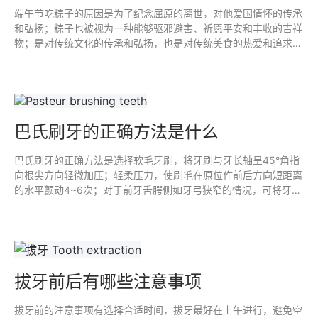
端午节吃粽子的原因是为了纪念屈原的离世，对他爱国情怀的传承
和弘扬；粽子也被视为一种能够驱邪避害、祈愿平安和丰收的吉祥
物；是对传统文化的传承和弘扬，也是对传统美食的热爱和追求；
节日氛围的营造，感受传统文化的魅力和独特之处；民族情感凝聚
和传承。
巴氏刷牙的正确方法是什么
巴氏刷牙的正确方法是选择软毛牙刷，将牙刷与牙长轴呈45°角指
向根尖方向轻微加压；轻柔压力，使刷毛在原位作前后方向短距离
的水平颤动4~6次；对于前牙舌腭侧如牙弓狭窄的情况，可将牙刷
垂直；刷前牙舌侧面；刷牙齿咬合面；刷后牙远端面。
拔牙前后有哪些注意事项
拔牙前的注意事项有选择合适时间，拔牙最好在上午进行，避免空