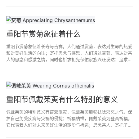
的祈愿和期待；文化传承，制作和食用过程体现中华民族丰富的文
化传统。
重阳节赏菊象征着什么
重阳节赏菊象征着长寿与吉祥，人们通过赏菊，表达对生命的热爱
和对美好生活的向往；寄托思念与感恩，人们通过赏菊，表达对亲
人的思念和感激之情，同时也祈求祖先保佑家族兴旺发达；追求精
神境界，通过赏菊，人们会更加深入地理解人生的真谛和价值所
在。
重阳节佩戴茱萸有什么特别的意义
佩戴茱萸的特别意义有辟邪驱灾，佩戴茱萸能够祛除邪恶之气，保
护自己免受疾病与灾祸的侵扰；祈福纳祥，佩戴茱萸为登高祈福，
它代表着人们对未来美好生活的期盼与祈愿；思念亲人，寄托了人
们对远方亲人的思念与祝福；应季随俗，传承和弘扬中华民族的传
统文化。