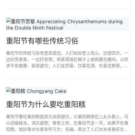
愿望；采龙气，祈求一年都有精神头、生龙活虎；引钱龙保佑人财
两旺。
重阳节有哪些传统习俗
重阳节的传统习俗有登高望远，人们纷纷登上高山、远望四方，一
边欣赏美景，一边抒发情；将茱萸插在帽子上或佩戴在腰间，以祈
求平安健康、驱邪避灾；人们会赏菊、饮菊花酒、吃菊花糕等，以
表达对菊花的喜爱和敬意，菊花象征着隐逸，与重阳节的寓意相得
益彰。
重阳节为什么要吃重阳糕
重阳节要吃重阳糕是因为祛邪避灾，以重阳糕搭在儿女头额上，可
以迎福接吉，消灾避邪；敬老之举，在重阳节这一天，如果不吃重
阳糕，就好像对长辈有所亏欠；祝福，表达了人们对未来美好生活