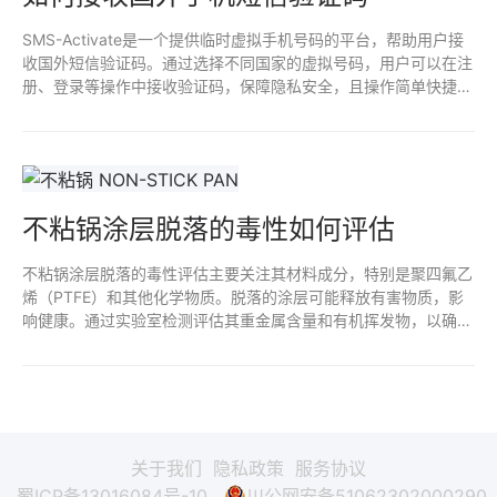
SMS-Activate是一个提供临时虚拟手机号码的平台，帮助用户接
收国外短信验证码。通过选择不同国家的虚拟号码，用户可以在注
册、登录等操作中接收验证码，保障隐私安全，且操作简单快捷。
适合需要跨国注册或临时手机号验证的用户。
不粘锅涂层脱落的毒性如何评估
不粘锅涂层脱落的毒性评估主要关注其材料成分，特别是聚四氟乙
烯（PTFE）和其他化学物质。脱落的涂层可能释放有害物质，影
响健康。通过实验室检测评估其重金属含量和有机挥发物，以确定
是否存在潜在风险。定期监测和遵循安全使用规范，有助于减少接
触不粘涂层脱落物的风险。确保选择高质量、无毒的产品也是预防
措施之一。
关于我们
隐私政策
服务协议
蜀ICP备13016084号-10
川公网安备51062302000290