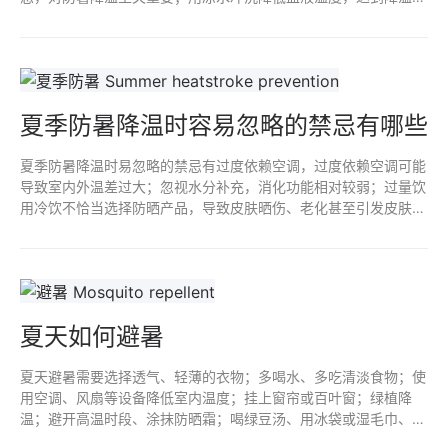
温水沐浴帮助身体降温；将冰袋放置部位，缓解炎热；饮食调理内
外兼修。
夏季防暑降温时容易忽略的禁忌有哪些
夏季防暑降温时易忽略的禁忌有过度依赖空调，过度依赖空调可能
导致室内外温差过大；忽视水分补充，消化功能相对较弱；过量饮
用冷饮不恰当选择防晒产品，导致皮肤晒伤、老化甚至引发皮肤
癌；过度追求冷饮冷食影响消化吸收功能；忽视身体信号导致身体
负荷过重。
夏天如何避暑
夏天避暑需要选择透气、轻薄的衣物；多喝水、多吃清淡食物；使
用空调、风扇等设备降低室内温度；挂上窗帘或百叶窗；绿植降
温；避开高温时段、涂抹防晒霜；喝绿豆汤、用冰袋或湿毛巾、泡
澡或泡脚；充足的睡眠、合理安排运动时间；保持愉快，避免过度