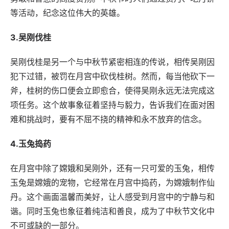
等活动，纪念这位伟大的英雄。
3.吴刚伐桂
吴刚伐桂是另一个与中秋节紧密相连的传说，相传吴刚因
犯下过错，被罚在月宫中砍伐桂树。然而，每当他砍下一
斧，桂树的伤口便会立即愈合，使得吴刚永远无法完成这
项任务。这个故事象征着坚持与毅力，告诉我们在面对困
难和挑战时，要有不屈不挠的精神和永不放弃的信念。
4.玉兔捣药
在月宫中除了嫦娥和吴刚外，还有一只可爱的玉兔，相传
玉兔是嫦娥的宠物，它经常在月宫中捣药，为嫦娥制作仙
丹。这个画面温馨而美好，让人感受到月宫中的宁静与和
谐。同时玉兔也象征着纯洁和善良，成为了中秋节文化中
不可或缺的一部分。