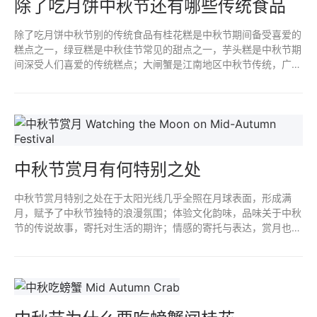
除了吃月饼中秋节还有哪些传统食品
除了吃月饼中秋节别的传统食品有桂花糕是中秋节期间备受喜爱的
糕点之一，绿豆糕是中秋佳节常见的甜点之一，芋头糕是中秋节期
间深受人们喜爱的传统糕点；大闸蟹是江南地区中秋节传统，广东
中秋节吃田螺，福建、湖南中秋节的习俗是吃糍粑。
中秋节赏月有何特别之处
中秋节赏月特别之处在于太阳光线几乎全照在月球表面，形成满
月，赋予了中秋节独特的浪漫氛围；体验文化韵味，品味关于中秋
节的传说故事，寄托对生活的期许；情感的寄托与表达，赏月也成
为了家庭团聚的象征；月亮的光影与色彩展现中秋之夜的独特魅
力。