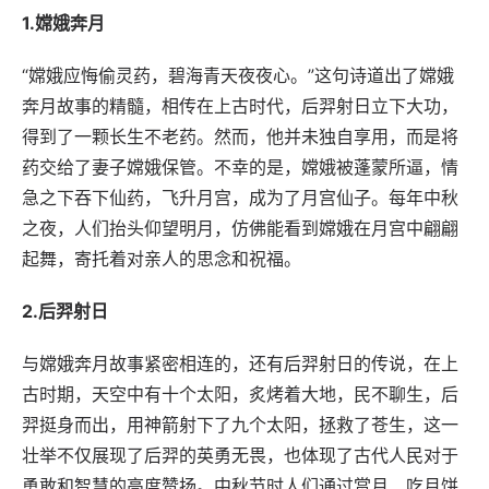
1.嫦娥奔月
“嫦娥应悔偷灵药，碧海青天夜夜心。”这句诗道出了嫦娥
奔月故事的精髓，相传在上古时代，后羿射日立下大功，
得到了一颗长生不老药。然而，他并未独自享用，而是将
药交给了妻子嫦娥保管。不幸的是，嫦娥被蓬蒙所逼，情
急之下吞下仙药，飞升月宫，成为了月宫仙子。每年中秋
之夜，人们抬头仰望明月，仿佛能看到嫦娥在月宫中翩翩
起舞，寄托着对亲人的思念和祝福。
2.后羿射日
与嫦娥奔月故事紧密相连的，还有后羿射日的传说，在上
古时期，天空中有十个太阳，炙烤着大地，民不聊生，后
羿挺身而出，用神箭射下了九个太阳，拯救了苍生，这一
壮举不仅展现了后羿的英勇无畏，也体现了古代人民对于
勇敢和智慧的高度赞扬。中秋节时人们通过赏月、吃月饼