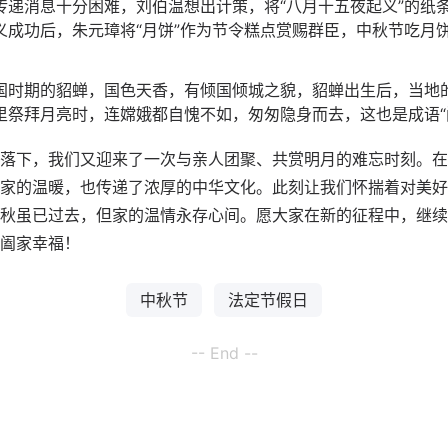
传递消息十分困难，刘伯温想出计策，将“八月十五夜起义”的纸
义成功后，朱元璋将“月饼”作为节令糕点赏赐群臣，中秋节吃月
国时期的貂蝉，国色天香，有倾国倾城之貌，貂蝉出生后，当地
里祭拜月亮时，连嫦娥都自愧不如，匆匆隐身而去，这也是成语“
落下，我们又迎来了一次与亲人团聚、共赏明月的难忘时刻。在
家的温暖，也传递了浓厚的中华文化。此刻让我们怀揣着对美好
秋虽已过去，但家的温情永存心间。愿大家在新的征程中，继续
阖家幸福！
中秋节
法定节假日
-- End --