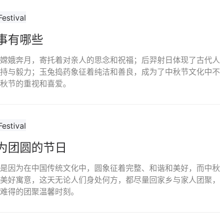
事有哪些
嫦娥奔月，寄托着对亲人的思念和祝福；后羿射日体现了古代人
持与毅力；玉兔捣药象征着纯洁和善良，成为了中秋节文化中不
秋节的重视和喜爱。
为团圆的节日
是因为在中国传统文化中，圆象征着完整、和谐和美好，而中秋
美好寓意，这天无论人们身处何方，都尽量回家乡与家人团聚，
难得的团聚温馨时刻。