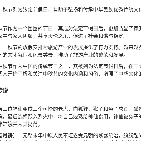
中秋节列为法定节假日，有助于弘扬和传承中华民族优秀传统文
秋节作为一个团圆的节日，其成为法定节假日后，更加凸显了家
家中与家人团聚，共享天伦之乐，促进了社会和谐与稳定。
：中秋节的放假安排为旅游产业的发展提供了有力支持。越来越
同的文化氛围和风景美景，推动了旅游产业的繁荣和发展。
中秋节作为中国的传统节日之一，其被列为法定节假日后，在国
国人开始了解和关注中秋节的文化内涵和习俗，增强了中华文化
传说
有三位神仙变成三个可怜的老人，向狐狸、猴子和兔子求食，狐
策，最后选择跃入烈火中，将自己烧熟给神仙食用，神仙被兔子
伴嫦娥并为其捣药。
与月饼）
：元朝末年中原人民不堪忍受元朝的残暴统治，纷纷起