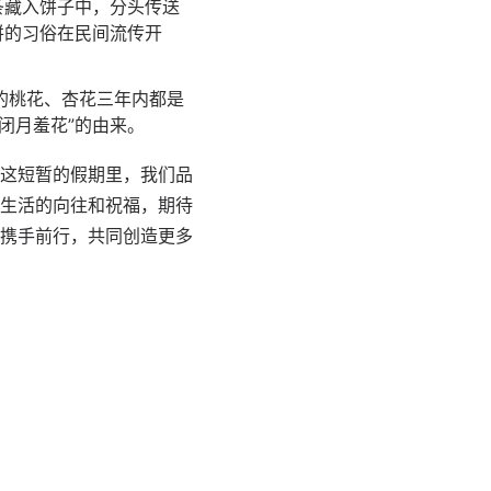
条藏入饼子中，分头传送
饼的习俗在民间流传开
的桃花、杏花三年内都是
闭月羞花”的由来。
这短暂的假期里，我们品
生活的向往和祝福，期待
携手前行，共同创造更多