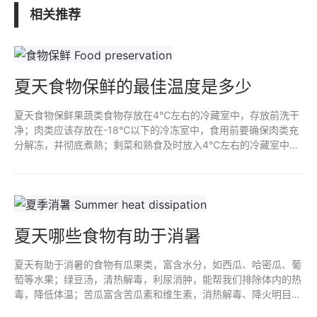
相关推荐
夏天食物保鲜的最佳温度是多少
夏天食物保鲜果蔬类食物存放在4℃左右的冷藏室中，存放前洗干
净；肉类应该存放在-18℃以下的冷冻室中，食用前要确保肉类充
分解冻，并彻底煮熟；剩菜和熟食及时放入4℃左右的冷藏室中保
存，在存放前我们确保食物已经充分冷却，密封容器或保鲜膜进行
密封。
夏天哪些食物有助于消暑
夏天有助于消暑的食物有瓜果类，富含水分，如西瓜、哈密瓜、葡
萄等水果；绿豆汤，清热解毒，利尿消肿，能帮我们排除体内的热
毒，降低体温；苦瓜富含苦瓜素和维生素，消热解毒、降火明目，
海带富含碘、钙、铁，清热降火、滋润养颜；荷叶粥清热解暑、生