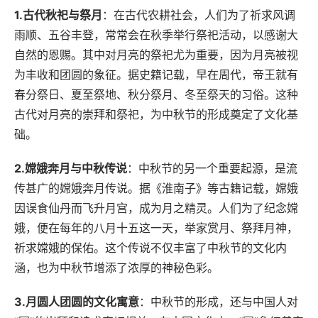
1.古代秋祀与祭月
：在古代农耕社会，人们为了祈求风调
雨顺、五谷丰登，常常会在秋季举行祭祀活动，以感谢大
自然的恩赐。其中对月亮的祭祀尤为重要，因为月亮被视
为丰收和团圆的象征。据史籍记载，早在周代，帝王就有
春分祭日、夏至祭地、秋分祭月、冬至祭天的习俗。这种
古代对月亮的崇拜和祭祀，为中秋节的形成奠定了文化基
础。
2.嫦娥奔月与中秋传说
：中秋节的另一个重要起源，是流
传甚广的嫦娥奔月传说。据《淮南子》等古籍记载，嫦娥
因误食仙丹而飞升月宫，成为月之精灵。人们为了纪念嫦
娥，便在每年的八月十五这一天，举家赏月、祭拜月神，
祈求嫦娥的保佑。这个传说不仅丰富了中秋节的文化内
涵，也为中秋节增添了浓厚的神秘色彩。
3.月圆人团圆的文化寓意
：中秋节的形成，还与中国人对