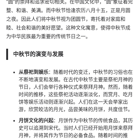
“圆”的崇拜和追求密切相关。在中国文化中，“圆”象征着完
整、和谐、美满。而中秋节恰逢农历八月十五，正是月圆
之夜。因此人们将中秋节视为团圆节，寄托着对家庭和
睦、社会和谐的美好愿望。这种文化寓意，使得中秋节成
为中华民族最为重要的传统节日之一。
中秋节的演变与发展
从祭祀到娱乐
：随着时代的变迁，中秋节的习俗也在
不断地演变和发展。在古代中秋节主要是祭祀月神的
节日，人们会举行各种仪式来祭拜月神。然而，随着
时间的推移，这些祭祀活动逐渐淡化，而赏月、吃月
饼等娱乐活动则逐渐兴起。人们在这一天会举家出
游，欣赏皎洁的月光，品尝美味的月饼，共度佳节。
月饼文化的兴起
：月饼作为中秋节的传统食品，其历
史可以追溯到宋代。当时人们已经开始用月饼来祭拜
月神，并将其作为节日的必备食品。随着时间的推