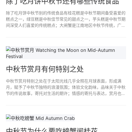
除了吃月饼中秋节还有哪些传统食品
除了吃月饼中秋节别的传统食品有桂花糕是中秋节期间备受喜爱的
糕点之一，绿豆糕是中秋佳节常见的甜点之一，芋头糕是中秋节期
间深受人们喜爱的传统糕点；大闸蟹是江南地区中秋节传统，广东
中秋节吃田螺，福建、湖南中秋节的习俗是吃糍粑。
中秋节赏月有何特别之处
中秋节赏月特别之处在于太阳光线几乎全照在月球表面，形成满
月，赋予了中秋节独特的浪漫氛围；体验文化韵味，品味关于中秋
节的传说故事，寄托对生活的期许；情感的寄托与表达，赏月也成
为了家庭团聚的象征；月亮的光影与色彩展现中秋之夜的独特魅
力。
中秋节为什么要吃螃蟹闻桂花