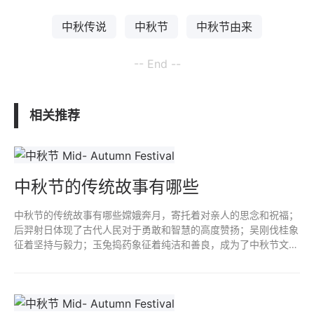
中秋传说
中秋节
中秋节由来
-- End --
相关推荐
中秋节的传统故事有哪些
中秋节的传统故事有哪些嫦娥奔月，寄托着对亲人的思念和祝福；
后羿射日体现了古代人民对于勇敢和智慧的高度赞扬；吴刚伐桂象
征着坚持与毅力；玉兔捣药象征着纯洁和善良，成为了中秋节文化
中不可或缺的一部分；唐玄宗游月体现古代帝王对于中秋节的重视
和喜爱。